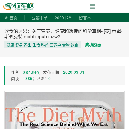
寻书令|走向自由
首页
豆瓣书单
2020书单
留言本
饮食的迷思：关于营养、健康和遗传的科学真相- [英] 蒂姆·
斯佩克特 mobi+epub+azw3
成功励志
健康 健身 养生 生活 科普 营养学 食物 饮食
作者：
aishuren
，发布日期：
2020-03-31
阅读：
1385
；评论：
0