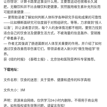
让你惊讶：计算卡路里这事没什么用，主要靠运动也很难长久减
肥，无糖饮料并不比含糖饮料更健康，贸然服用维生素补充剂反而
可能损害健康……
— 更帮助读者了解如何判断人体科学各种研究手段和成果的可靠性
——比如横断面研究可信度弱于对照组研究，等等，力求做到“授人
以渔”；并让读者意识到，每个人的身体情况都不相同，要努力找到
适合自己的饮食法及健康生活方式，不被海量的信息轰炸、营销推
广牵着鼻子走。
— 作者尤其强调了肠道菌群对人体至关重要的作用，并介绍了如何
通过饮食改善而非伤害它们，带领读者进入新兴的“微生物组学”世
界。
获《纽约时报》《泰晤士报》、北京协和医院营养科专家推荐。
下载地址：
文件名称：饮食的迷思：关于营养、健康和遗传的科学真相
文件大小：3M
声明：资源来自网络，仅供学习24小时内删除，不得用于商业用
途，如有版权或失效等问题，请留言告知！