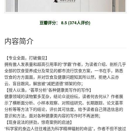
豆瓣评分： 8.5 (374人评价)
内容简介
【专业全面，打破偏见】
拥有傲人发表量和超高引用率的“学霸”作者，为读者介绍、剖析几乎
全部的饮食营养成分及常见的都市流行饮食方案，一书在手，熟悉
饮食的方方面面，并对饮食及健康问题知其所以然，拒绝人云亦
云、盲目跟风，解放被“减肥道德”绑架的你；
【授人以渔，“荟萃分析”各种健康类写作的写作】
健康领域的读物繁多芜杂，结论众说纷纭，读者何去何从？作者展
示了横断面分析、小样本观察、对照组研究、长期跟踪、论文荟萃
分析等等方法下的结论，评价其可信度，给予读者自己筛选信息的
意识和方法，面对各种健康类内容的写作时不再迷惘；
【现身说法的拼劲，惊奇案例的启迪】
“科学家的身边人往往难逃为科学精神辐射的命运”，作者不但不放过