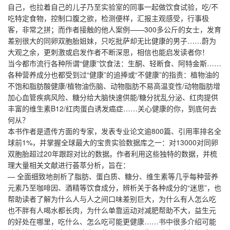
自己，也拉着自己的儿子乃至实验室的同事一起做饮食试验，吃/不
吃特定食物，控制口腹之欲，检测便样，汇报主观感受，行事极
客，非常之拼；而作者接触的他人案例——300多公斤的女士，发育
差别很大的同卵双胞胎姐妹，只吃批萨却无比健康的男子……蔚为
大观之余，更刺激或启发作者不断深思，相信也能启发读者你！
当今都市流行各种所谓“健康”饮食法：生酮、轻断食、阿特金斯……
各种营养成分也都受到过“健康”的追捧或“不健康”的指责：植物油的
不饱和脂肪酸健康/植物油伤脑、动物脂肪不易高温变性/动物脂肪增
加心血管疾病风险、糖分给大脑快速供能/糖分扰乱分泌、红肉提供
丰富的维生素B12/红肉蛋白诱发癌症……关心健康的你，到底何去
何从？
本书作者是遗传方面的专家，发表专业论文逾800篇、引用率排名全
球前1%，并掌握全球最大的宝贵实验数据库之一：对13000对同卵
双胞胎超过20年跟踪对比的数据。作者利用这些独特的数据，并梳
理大量相关文献进行荟萃分析，旨在：
— 全面细致地剖析了脂肪、蛋白质、糖分、维生素等几乎每种营养
元素乃至咖啡因、酒精等饮食成分，辨析关于各种成分的“迷思”，也
帮助读者了解为什么人与人之间口味差别巨大，为什么有人怎么吃
也不胖有人喝水都长肉，为什么单靠运动对减肥帮助不大，益生元
的好处在哪里，吃什么、怎么吃可能更健康……书中很多介绍可能