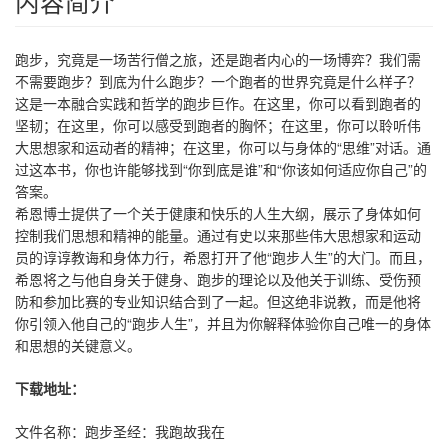
内容简介
跑步，究竟是一场苦行僧之旅，还是跑者内心的一场博弈？我们需
不需要跑步？到底为什么跑步？一个跑者的世界究竟是什么样子？
这是一本融合实践和哲学的跑步巨作。在这里，你可以看到跑者的
坚韧；在这里，你可以感受到跑者的胸怀；在这里，你可以聆听伟
大思想家和运动者的精神；在这里，你可以与身体的“思维”对话。通
过这本书，你也许能够找到“你到底是谁”和“你该如何适应你自己”的
答案。
希恩博士提供了一个关于健康和快乐的人生大纲，展示了身体如何
控制我们思想和精神的能量。通过有史以来那些伟大思想家和运动
员的谆谆教诲和身体力行，希恩打开了他“跑步人生”的大门。而且，
希恩将之与他自身关于健身、跑步的理论以及他关于训练、受伤预
防和参加比赛的专业知识结合到了一起。但这绝非说教，而是他将
你引领入他自己的“跑步人生”，并且为你解释体验你自己唯一的身体
和思想的关键意义。
下载地址：
文件名称：跑步圣经：我跑故我在