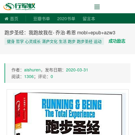
寻书令|走向自由
首页
豆瓣书单
2020书单
留言本
跑步圣经：我跑故我在- 乔治·希恩 mobi+epub+azw3
成功励志
健身 哲学 心灵成长 湛庐文化 生活 跑步 跑步圣经 运动
作者：
aishuren
，发布日期：
2020-03-31
阅读：
1306
；评论：
0