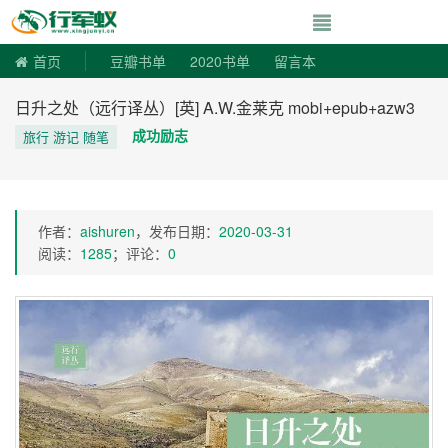
寻书令|走向自由
首页
豆瓣书单
2020书单
留言本
日升之处（远行译丛）[英] A.W.金莱克 mobi+epub+azw3
成功励志
旅行 游记 随笔
作者：
aishuren
，发布日期：
2020-03-31
阅读：
1285
；评论：
0