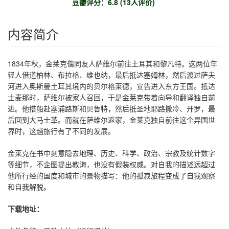
豆瓣评分：6.8 (13人评价)
内容简介
1834年秋，金莱克偕同友人萨维尔前往土耳其和黎凡特。这两位年
轻人借道柏林、布拉格、维也纳，最后抵达塞姆林，然后渡过萨夫
河进入奥斯曼土耳其境内的贝尔格莱德，宣告进入东方王国。抵达
士麦那时，萨维尔被家人召回，于是金莱克带着向导和翻译独自前
进。他搭船赴塞浦路斯和贝鲁特，然后抵圣地耶路撒冷、开罗，最
后回到大马士革。而就在萨维尔返家，金莱克独自前往这个异国世
界时，这趟旅行有了不同的发展。
金莱克在书中刻意隐去地理、历史、科学、政治、宗教及统计数字
等细节，不企图提出教诲，也没有假装权威。对自我的描述远超过
他所行经的国度和城市的景物描写：他的孤寂旅程变成了自我观察
和自我解脱。
下载地址：