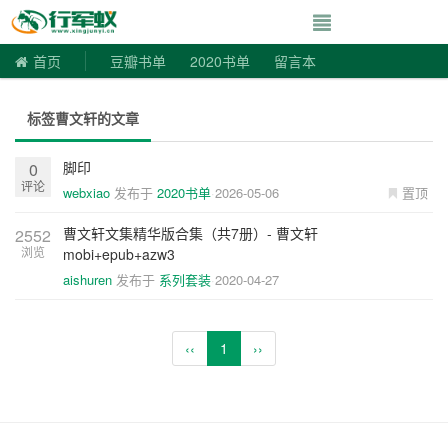
寻书令|走向自由
首页
豆瓣书单
2020书单
留言本
标签曹文轩的文章
脚印
0
评论
webxiao
发布于
2020书单
2026-05-06
置顶
曹文轩文集精华版合集（共7册）- 曹文轩
2552
浏览
mobi+epub+azw3
aishuren
发布于
系列套装
2020-04-27
‹‹
1
››